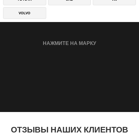
VOLVO
НАЖМИТЕ НА МАРКУ
ЯНДЕКС КАРТЫ
АВИТ
ОТЗЫВЫ НАШИХ КЛИЕНТОВ
Более 450 положительных отзывов.
Рейтинг 