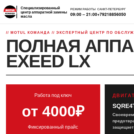
Специализированный
РЕЖИМ РАБОТЫ
САНКТ-ПЕТЕРБУРГ
центр аппаратной замены
09:00 – 21:00
+79218856050
масла
// MOTUL КОМАНДА // ЭКСПЕРТНЫЙ ЦЕНТР ПО ОБСЛ
ПОЛНАЯ АППА
EXEED LX
Работа под ключ
ДВИГА
SQRE4
от 4000₽
Своеврем
предотвр
Фиксированный прайс
защищает 