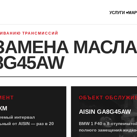
УСЛУГИ ▾
МАР
УЖИВАНИЮ ТРАНСМИССИЙ
ЗАМЕНА МАСЛА
A8G45AW
МЕНТ
ОБЪЕКТ ОБСЛУЖИ
 КМ
AISIN GA8G45AW
уемый интервал
ный от AISIN — раз в 20
BMW 1 F40 с 8-ступенчато
полного замещения жидко