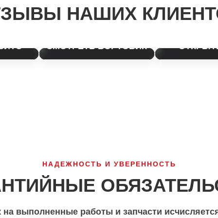
ТЗЫВЫ НАШИХ КЛИЕНТ
ове 100
Выбор реальных
Честные мнен
автомобилистов города.
городе.
АВИТО
СМОТРЕТЬ БОРТОВИК
ОТКРЫТ
НАДЕЖНОСТЬ И УВЕРЕННОСТЬ
АНТИЙНЫЕ ОБЯЗАТЕЛЬ
 на выполненные работы и запчасти исчисляется