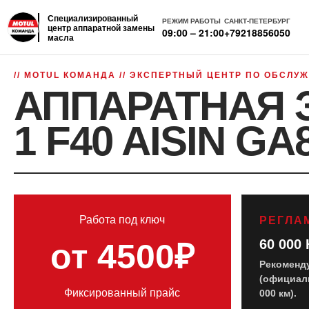
Специализированный
РЕЖИМ РАБОТЫ
САНКТ-ПЕТЕРБУРГ
центр аппаратной замены
09:00 – 21:00
+79218856050
масла
// MOTUL КОМАНДА // ЭКСПЕРТНЫЙ ЦЕНТР ПО ОБСЛ
АППАРАТНАЯ 
1 F40 AISIN G
Работа под ключ
РЕГЛА
60 000
от 4500₽
Рекоменд
(официаль
Фиксированный прайс
000 км).