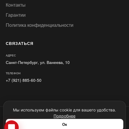
Контакты
Гарантии
Политика конфиденциальности
СВЯЗАТЬСЯ
АДРЕС
Санкт-Петербург, ул. Ванеева, 10
ТЕЛЕФОН
+7 (921) 885-60-50
Мы используем файлы cookie для вашего удобства.
Motul Команда. Авторские права © 2022-2026. Копирование любых
Подробнее
материалов запрещено по закону. Статья 146 УК РФ.
Сайт является ознакомительной платформой и ни при каких
Ок