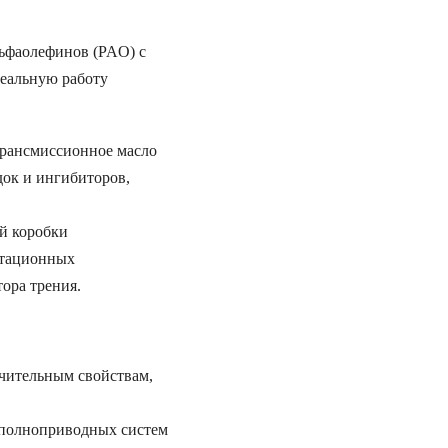
льфаолефинов (PAO) с
деальную работу
рансмиссионное масло
док и ингибиторов,
й коробки
атационных
ора трения.
чительным свойствам,
полноприводных систем