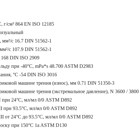
, г/cм³ 864 EN ISO 12185
визуальный
, мм²/с 16.7 DIN 51562-1
 мм²/с 107.9 DIN 51562-1
 168 DIN ISO 2909
ильду при -40°C, mPa*s 48.700 ASTM D2983
ания, °C -54 DIN ISO 3016
риковой машине трения (износ), мм 0.71 DIN 51350-3
риковой машине трения (экстремальное давление), N 3600 / 3800
I при 24°C, мл/мл 0/0 ASTM D892
I при 93.5°C, мл/мл 0/0 ASTM D892
II от 24°C до 93.5°C, мл/мл 0/0 ASTM D892
лоску при 150°C 1a ASTM D130